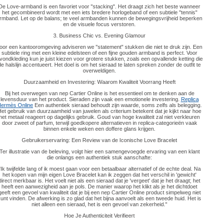
De Love-armband is een favoriet voor "stacking". Het draagt zich het beste wanneer
het gecombineerd wordt met een iets bredere horlogeband of een subtiele "tennis"
rmband. Let op de balans; te veel armbanden kunnen de bewegingsvrijheid beperken
en de visuele focus verstoren.
3. Business Chic vs. Evening Glamour
oor een kantooromgeving adviseren we "statement" stukken die niet te druk zijn. Een
subtiele ring met een kleine edelsteen of een fijne gouden armband is perfect. Voor
vondkleding kun je juist kiezen voor grotere stukken, zoals een opvallende ketting die
de halslijn accentueert. Het doel is om het sieraad te laten spreken zonder de outfit te
overweldigen.
Duurzaamheid en Investering: Waarom Kwaliteit Voorrang Heeft
Bij het overwegen van nep Cartier Online is het essentieel om te denken aan de
levensduur van het product. Sieraden zijn vaak een emotionele investering.
Replica
ermès Online
Een authentiek sieraad behoudt zijn waarde, soms zelfs als belegging.
et gebruik van duurzaamheid van juwelen als criterium betekent dat je kijkt naar hoe
het metaal reageert op dagelijks gebruik. Goud van hoge kwaliteit zal niet verkleuren
door zweet of parfum, terwijl goedkopere alternatieven in replica-categorieën vaak
binnen enkele weken een doffere glans krijgen.
Gebruikerservaring: Een Review van de Iconische Love Bracelet
Ter illustratie van de beleving, volgt hier een samengevoegde ervaring van een klant
die onlangs een authentiek stuk aanschafte:
"Ik twijfelde lang of ik moest gaan voor een betaalbaar alternatief of de echte deal. Na
het kopen van mijn eigen Love Bracelet kan ik zeggen dat het verschil in 'gewicht'
direct merkbaar is. Het voelt niet als een sieraad dat je 'vergeet' dat je het draagt; het
heeft een aanwezigheid aan je pols. De manier waarop het klikt als je het dichtdoet
geeft een gevoel van kwaliteit dat je bij een nep Cartier Online product simpelweg niet
unt vinden. De afwerking is zo glad dat het bijna aanvoelt als een tweede huid. Het is
niet alleen een sieraad, het is een gevoel van zekerheid."
Hoe Je Authenticiteit Verifieert