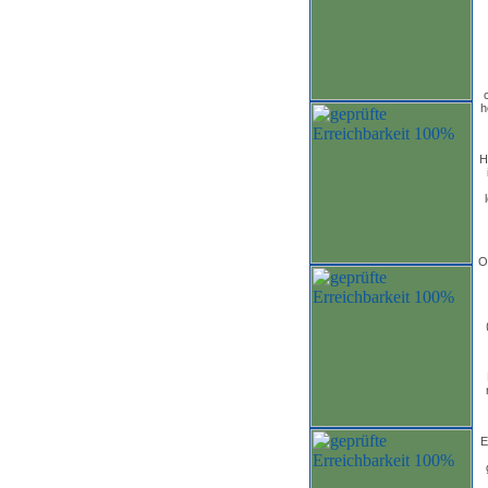
h
H
O
E