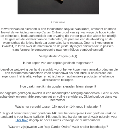
Conclusie
De wereld van de sieraden is een fascinerend snijvlak van kunst, ambacht en mode.
Hoewel de verleiding van nep Cartier Online groot kan zijn vanwege de hoge kosten
van echte luxe, biedt authenticiteit een ervaring die verder gaat dan alleen het uiterlijk.
Het gaat om de kwaliteit van de materialen, de precisie van de afwerking en de
wetenschap dat je iets bezit dat generaties lang meegaat. Door te investeren in
kwaliteit, te leren over de materialen en de juiste stylingtechnieken toe te passen,
transformeer je eenaccessoire naar een tijdloos symbool van stijl.
Veelgestelde Vragen (FAQ)
Is het kopen van een replica juridisch toegestaan?
oewel de wetgeving per land verschilt, wordt het verkopen vannamaakproducten die
een merknamen nabootsen vaak beschouwd als een inbreuk op intellectueel
eigendom. Het is altijd veiliger en ethischer om authentieke producten of erkende
alternatieven te kopen.
Hoe vaak moet ik mijn gouden sieraden laten reinigen?
oor dagelijks gedragen juwelen is een maandelijkse reiniging aanbevolen. Gebruik een
achte doek en een milde zeep om vet en vuil te verwijderen. Dit behoudt de glans van
het metaal.
Wat is het verschil tussen 18k goud en 14k goud in sieraden?
18k goud bevat meer puur goud dan 14k, wat het een rijkere kleur geeft en vaak de
standaard is voor haute joaillerie. 14k goud is iets harder en wordt vaak gebruikt voor
Dior fake
dagelijkse accessoires vanwege de duurzaamheid.
Waarom zijn juwelen van "nep Cartier Online" vaak sneller beschadigd?