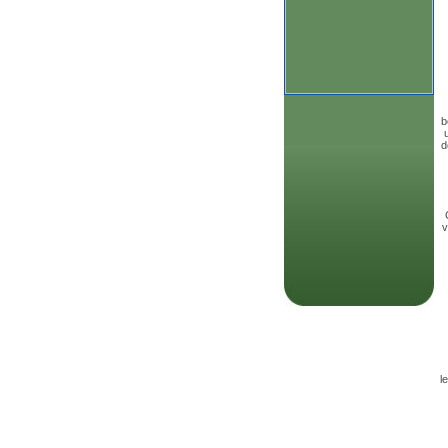
b
d
v
l