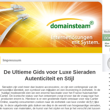
Hier
Wuns
www.
Impressum
De Ultieme Gids voor Luxe Sieraden
Autenticiteit en Stijl
Sieraden zijn veel meer dan loutere accessoires; ze zijn een verlengstuk van de
ersoonlijke identiteit, een symbool van mijlpalen en een investering in esthetiek. In de
huidige modewereld zien we een enorme fascinatie voor het Franse huismatchier
Cartier. De iconische status van hun ontwerpen zorgt ervoor dat de vraag naar hun
producten enorm is. Hierdoor is er een groeiende markt ontstaan voor nep Cartier
Online, waarbij consumenten zoeken naar de esthetiek van luxe zonder de当たlijke
rijs. In deze uitgebreide gids duiken we diep in de wereld van hoogwaardige sieraden,
de nuances van materialen, de kunst van het stylen en hoe je het verschil ziet tussen