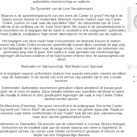
authentieke meesterschap en replica's.
De Dynamiek van de Luxe Sieradenmarkt
Waarom is de aantrekkingskracht van een merk als Cartier zo groot? Het ligt in de
balans tussen historie en moderniteit. Wanneer mensen zoeken naar nep Cartier
Online, zoeken ze vaak naar die specifieke "vibe": de robuustheid van de Love-
collectie of de verfijning van de Juste Doze-lijnen. Als expert in de sieradenindustrie is
et essentieel om te begrijpen dat de markt is verdeeld in drie categorieën: authentieke
haute joaillerie, kwalitatieve 'high-street' alternatieven en de wereld van de replica's.
Het begrijpen van deze markt helpt consumenten om bewuste keuzes te maken.
oewel nep Cartier Online producten aantrekkelijk kunnen lijken vanwege de lage prijs,
is het belangrijk om te kijken naar de lange termijn. Luxe sieraden zijn ontworpen om
generaties lang mee te gaan. Een replica is vaak gemaakt van minderwaardige
legeringen die kunnen oxideren of de huid kunnen irriteren door de aanwezigheid van
nikkel.
Materialen en Vakmanschap: Wat Maakt Luxe Speciaal
m te begrijpen waarom authentieke stukken hun waarde behouden, moeten we kijken
naar de materialen. In de wereld van echt versus nep juwelen zijn er drie cruciale
factoren:
Edelmetalen: Authentieke luxemerken gebruiken vrijwel uitsluitend 18 karaat goud
(geel, wit of rosé) en platina. Deze metalen hebben een specifieke dichtheid en glans
die moeilijk te imiteren is door goedkopere legeringen die vaak in nep Cartier Online
aanbod worden gezien.
De Afwerking (Finishing): Een groot verschil zit in de polijstgraad. Een echte Cartier-
ring heeft een "mirror finish" die perfect egaal is over het gehele oppervlak. Replica's
vertonen vaak kleine oneffenheden of een "matte" look die niet door vakmanschap,
maar door slechte giettechnieken komt.
delstenen en Diamanten: De precisie van de zettechniek is cruciaal. Bij luxe horloges
herkennen we de kwaliteit vaak aan de manier waarop een steen is ingeklemd. In
goedkopere versies zijn stenen vaak minder symmetrisch geslepen of missen ze de
diepte van een hoogwaardige diamant.